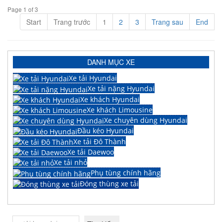
Page 1 of 3
Start
Trang trước
1
2
3
Trang sau
End
DANH MỤC XE
Xe tải Hyundai
Xe tải nặng Hyundai
Xe khách Hyundai
Xe khách Limousine
Xe chuyên dùng Hyundai
Đầu kéo Hyundai
Xe tải Đô Thành
Xe tải Daewoo
Xe tải nhỏ
Phụ tùng chính hãng
Đóng thùng xe tải