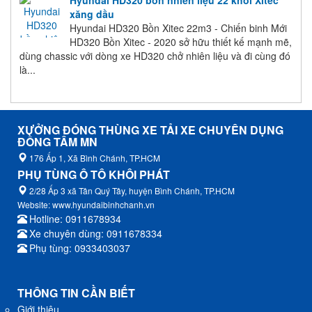
xăng dầu
Hyundai HD320 Bồn Xitec 22m3 - Chiến binh Mới
HD320 Bồn Xitec - 2020 sở hữu thiết kế mạnh mẽ,
dùng chassic với dòng xe HD320 chở nhiên liệu và đi cùng đó
là...
XƯỞNG ĐÓNG THÙNG XE TẢI XE CHUYÊN DỤNG
ĐỒNG TÂM MN
176 Ấp 1, Xã Bình Chánh, TP.HCM
PHỤ TÙNG Ô TÔ KHÔI PHÁT
2/28 Ấp 3 xã Tân Quý Tây, huyện Bình Chánh, TP.HCM
Website: www.hyundaibinhchanh.vn
Hotline: 0911678934
Xe chuyên dùng: 0911678334
Phụ tùng: 0933403037
THÔNG TIN CẦN BIẾT
Giới thiệu